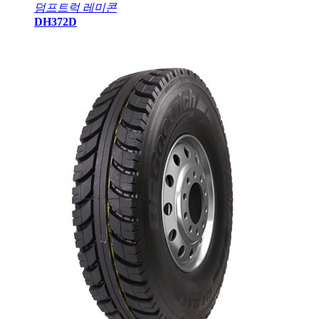
덤프트럭
레미콘
DH372D